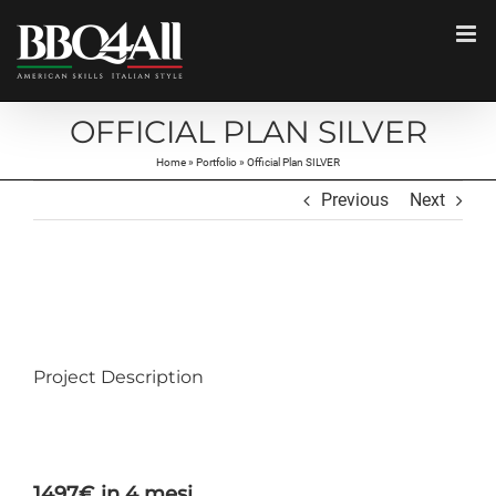
Salta
al
contenuto
OFFICIAL PLAN SILVER
Home
»
Portfolio
»
Official Plan SILVER
Previous
Next
View
Larger
Image
Project Description
1497€ in 4 mesi