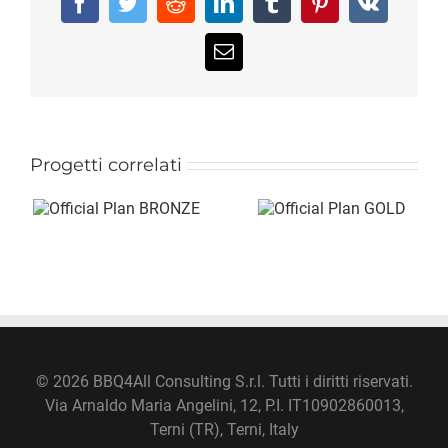
Facebook
Twitter
Reddit
LinkedIn
Tumblr
Pinterest
Vk
Email
Progetti correlati
©
2026 BBQ4All Consulting S.r.l. Tutti i diritti riservati.
Via Arnaldo Maria Angelini, 12, P.I. IT10902860013,
Terni (TR), Terni, Italy