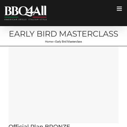
Salta
al
contenuto
EARLY BIRD MASTERCLASS
Home
»
Early Bird Masterclass
Official Plan BRONZE