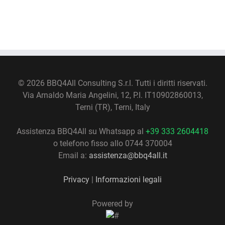
©
2026 BBQ4All Consulting S.r.l. Tutti i diritti riservati.
Via Arnaldo Maria Angelini, 12, P.I. IT10902860013,
Terni (TR), Terni, Italy
Assistenza BBQ4All su Whatsapp al
+39 333 2604418
o telefono fisso allo 0744 370004
Email a:
assistenza@bbq4all.it
Privacy
|
Informazioni legali
Powered by