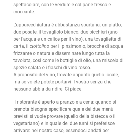
spettacolare, con le verdure e col pane fresco e
croccante.
L’apparecchiatura è abbastanza spartana: un piatto,
due posate, il tovagliolo bianco, due bicchieri (uno
per l’acqua e un calice per il vino), una tovaglietta di
carta, il
ciottolino
per il pinzimonio, brocche di acqua
frizzante o naturale disseminate lungo tutta la
tavolata, così come le bottiglie di olio, una miscela di
spezie salata e i fiaschi di vino rosso.
A proposito del vino, trovate appunto quello locale,
ma se volete potete portarvi il vostro senza che
nessuno abbia da ridire. Ci piace.
Il ristorante è aperto a pranzo e a cena; quando si
prenota bisogna specificare quale dei due menù
previsti si vuole provare (quello della bistecca o il
vegetariano) e in quale dei due turni si preferisce
arrivare: nel nostro caso, essendoci andati per