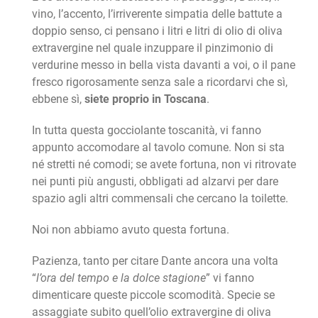
vino, l’accento, l’irriverente simpatia delle battute a
doppio senso, ci pensano i litri e litri di olio di oliva
extravergine nel quale inzuppare il pinzimonio di
verdurine messo in bella vista davanti a voi, o il pane
fresco rigorosamente senza sale a ricordarvi che sì,
ebbene sì,
siete proprio in Toscana
.
In tutta questa gocciolante toscanità, vi fanno
appunto accomodare al tavolo comune. Non si sta
né stretti né comodi; se avete fortuna, non vi ritrovate
nei punti più angusti, obbligati ad alzarvi per dare
spazio agli altri commensali che cercano la toilette.
Noi non abbiamo avuto questa fortuna.
Pazienza, tanto per citare Dante ancora una volta
“
l’ora del tempo e la dolce stagione
” vi fanno
dimenticare queste piccole scomodità. Specie se
assaggiate subito quell’olio extravergine di oliva