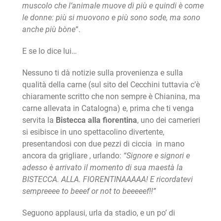
muscolo che l’animale muove di più e quindi è come
le donne: più si muovono e più sono sode, ma sono
anche più bòne
“.
E se lo dice lui…
Nessuno ti dà notizie sulla provenienza e sulla
qualità della carne (sul sito del Cecchini tuttavia c’è
chiaramente scritto che non sempre è Chianina, ma
carne allevata in Catalogna) e, prima che ti venga
servita la
Bistecca alla fiorentina
, uno dei camerieri
si esibisce in uno spettacolino divertente,
presentandosi con due pezzi di ciccia in mano
ancora da grigliare , urlando:
“Signore e signori e
adesso è arrivato il momento di sua maestà la
BISTECCA. ALLA. FIORENTINAAAAA! E ricordatevi
sempreeee to beeef or not to beeeeef!!”
Seguono applausi, urla da stadio, e un po’ di