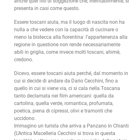
anche quel filo di soggezione che, inevitabilmente, si
presenta in casi come questo.
Essere toscani aiuta, ma il luogo di nascita non ha
nulla a che vedere con la capacità di cucinare o
meno la bistecca alla fiorentina: l’appartenenza alla
regione in questione non rende necessariamente
abili in griglia, come invece molti toscani, ahimè,
credono.
Dicevo, essere toscani aiuta perché, dal momento in
cui si decide di andare da Dario Cecchini, fino a
quello in cui si viene via, ci si cala nella Toscana
tanto declamata nei film americani: quella da
cartolina, quella verde, romantica, profumata,
poetica, piena di cipressi, olivi e tramonti che
uccidono.
Immagino un turista che arriva a Panzano in Chianti
(L’Antica Macelleria Cecchini si trova in questa