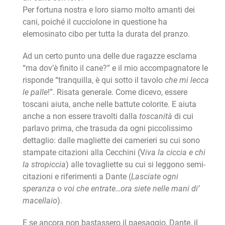
Per fortuna nostra e loro siamo molto amanti dei
cani, poiché il cucciolone in questione ha
elemosinato cibo per tutta la durata del pranzo.
Ad un certo punto una delle due ragazze esclama
“ma dov’è finito il cane?” e il mio accompagnatore le
risponde “tranquilla, è qui sotto il tavolo
che mi lecca
le palle
!”. Risata generale. Come dicevo, essere
toscani aiuta, anche nelle battute colorite. E aiuta
anche a non essere travolti dalla
toscanità
di cui
parlavo prima, che trasuda da ogni piccolissimo
dettaglio: dalle magliette dei camerieri su cui sono
stampate citazioni alla Cecchini (V
iva la ciccia e chi
la stropiccia
) alle tovagliette su cui si leggono semi-
citazioni e riferimenti a Dante (
Lasciate ogni
speranza o voi che entrate…ora siete nelle mani di’
macellaio
).
E se ancora non bastassero il paesaggio, Dante, il