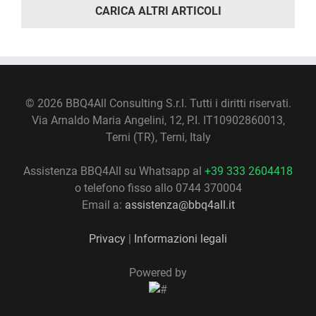
CARICA ALTRI ARTICOLI
©
2026 BBQ4All Consulting S.r.l. Tutti i diritti riservati.
Via Arnaldo Maria Angelini, 12, P.I. IT10902860013,
Terni (TR), Terni, Italy
Assistenza BBQ4All su Whatsapp al
+39 333 2604418
o telefono fisso allo 0744 370004
Email a:
assistenza@bbq4all.it
Privacy
|
Informazioni legali
Powered by